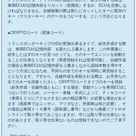
車両ECUの記憶内容をリセット（初期化）するか、ECUを交換しな
ければなりません。合鍵複製の際は新たにカットしたキーに既存の
キー（マスターキー）のデータをコピーする、という方法となりま
す。
●CRYPTOコード（変換コード）
トランスポンダーチップのIDが変換出来るタイプ。紛失作成する際
は、車両ECUの記憶内容 を新たに上書きします。この作業後に、
紛失したはずのキーが見つかっても、そのキーでエンジンを始動す
ることが出来なくなります（再度登録すれば使用可能）。合鍵作成
の場合も車両ECUの記憶内容を上書きしながら認知本数を増やす、
という方法になるため、手持ちの全てのキーを同時に再登録するこ
ととなります。ですから、合鍵作成を依頼される際は、お手持ちの
全てのキーを持参ください。CRYPTOコードタイプのキーを登録
（紛失作成・合鍵作成ともに）する場合、登録マシンを車両ECUに
つないで行うため、メーカー・車種・年式によって、ＰＩＮコード
（車両ＥＣＵにアクセスするための暗証番号）が必要な場合があり
ます（国産車ではニッサン、マツダなど。外国車は殆ど必要）。そ
の場合は車両ＶＩＮ番号（固有通し番号）などから検索ソフトやオ
ンラインで取り寄せておこないますが、中には取り寄せ出来ないも
のがあります。取り寄せ出来ないものは登録できないのでご了承下
さい。