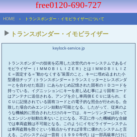
free
0120-690-727
HOME
›
トランスポンダー・イモビライザーについて
トランスポンダー・イモビライザー
keylock-service.jp
トランスポンダーの技術を応用した次世代のキーシステムであるイ
モビライザー（ＩＭＭＯＢＩＬＩＺＥＲ）とはＩＭＭＯＢＩＬＩＺ
Ｅ＝固定する＝”動かなくする”装置のこと。キーに埋め込まれた小
型通信チップ（トランスポンダー＝トランスミッターとレスポンダ
ーとを合わせた造語）にあらかじめ記憶された固有のＩＤコードを
持っている。イグニッションにキーを差し込む事により固有コード
はアンテナに送信される。アンプを介し車両側ＥＣＵに送られ、Ｅ
ＣＵに記憶されている固有コードとの電子的な照合が行われる。合
致した場合のみエンジン始動が可能となる。したがって、従来のよ
うな機械的に照合されただけのキーでは、キーシリンダーは回って
もエンジンが始動出来ないことになる。不正に作った機械的な合鍵
では車両盗難は不可能となる。このようにイモビライザーシステム
は車両盗難を防ぐという観点からすれば非常に優れたシステムと言
える。このシステムは一昔前（１９９０年代）は一部高級車だけに