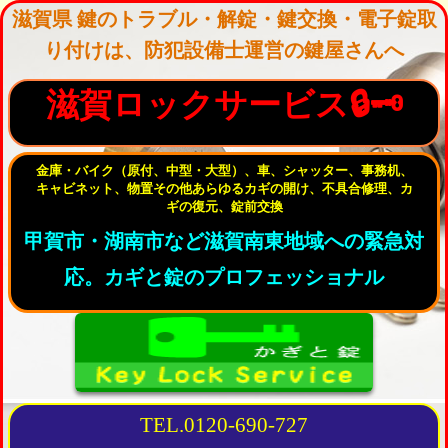
滋賀県 鍵のトラブル・解錠・鍵交換・電子錠取
り付けは、防犯設備士運営の鍵屋さんへ
滋賀ロックサービス🔒🗝
金庫・バイク（原付、中型・大型）、車、シャッター、事務机、
キャビネット、物置その他あらゆるカギの開け、不具合修理、カ
ギの復元、錠前交換
甲賀市・湖南市など滋賀南東地域への緊急対
応。カギと錠のプロフェッショナル
TEL.0120-690-727